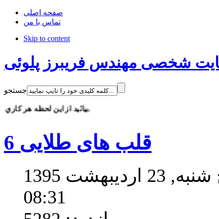
صفحه اصلی
تماس با من
Skip to content
یت شخصی مهندس فریبرز پلوئی
جستجو
بيائيد از اين لحظه هر كاري كه مي توانيم براي كاهش تصادف انجام دهيم. رانندگي تعيين كننده ترين لحظات زندگي است ، در اين لحظات به هوش و متمركز باشيم. هيچگاه و تحت هيچ اجباري وقتي خواب آلود يا عصباني هستيم رانندگي نكنيم. با افزايش آگاهي خود و اطرافيان مي توانيم گام هاي موثري در كاهش تصادف هاي خانمانسوز برداريم.
قلب های طلایی 6
تاریخ ایجاد در پنج شنبه, 23 ارديبهشت 1395
08:31
بازدید: 5282