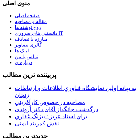
منوی اصلی
صفحه اصلی
مقاله و مصاحبه
روح نوشته ها
دانستنی های ضروری IT
مبارزه با تصادف
گالری تصاویر
لینک ها
تماس با من
درباره ی
پربیننده ترین مطالب
به بهانه اولين نمايشگاه فناوري اطلاعات و ارتباطات
زنجان
مصاحبه در خصوص كارآفريني
درگذشت جانگداز آقای دکتر آروندی
براي استاد عزيز : بيژنگ غفاري
نقش کمربند ایمنی
جدیدترین مطالب