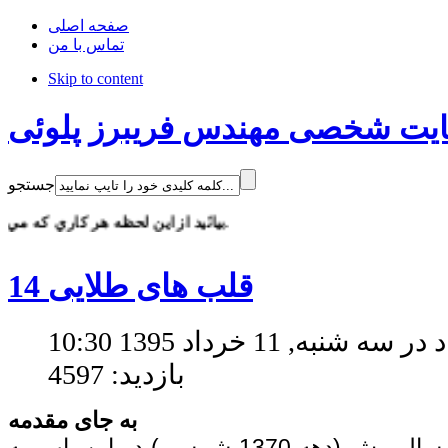
صفحه اصلی
تماس با من
Skip to content
یت شخصی مهندس فریبرز پلوئی
جستجو
بيائيد از اين لحظه هر كاري كه مي توانيم براي كاهش تصادف انجام دهيم. رانندگي تعيين كننده ترين لحظات زندگي است ، در اين لحظات به هوش و متمركز باشيم. هيچگاه و تحت هيچ اجباري وقتي خواب آلود يا عصباني هستيم رانندگي نكنيم. با افزايش آگاهي خود و اطرافيان مي توانيم گام هاي موثري در كاهش تصادف هاي خانمانسوز برداريم.
قلب های طلایی 14
 شنبه, 11 خرداد 1395 10:30
بازدید: 4597
به جای مقدمه
روح نوشته هایم را که بیست سال پیش (دهه 1370 شمسی) در این باب، به