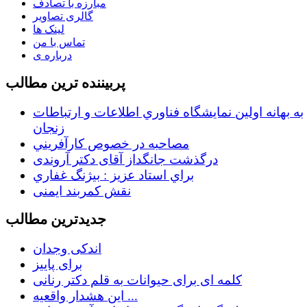
مبارزه با تصادف
گالری تصاویر
لینک ها
تماس با من
درباره ی
پربیننده ترین مطالب
به بهانه اولين نمايشگاه فناوري اطلاعات و ارتباطات
زنجان
مصاحبه در خصوص كارآفريني
درگذشت جانگداز آقای دکتر آروندی
براي استاد عزيز : بيژنگ غفاري
نقش کمربند ایمنی
جدیدترین مطالب
اندکی وجدان
برای پاییز
کلمه ای برای حیوانات به قلم دکتر رنانی
این هشدار واقعیه ...