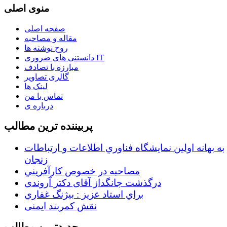
منوی اصلی
صفحه اصلی
مقاله و مصاحبه
روح نوشته ها
دانستنی های ضروری IT
مبارزه با تصادف
گالری تصاویر
لینک ها
تماس با من
درباره ی
پربیننده ترین مطالب
به بهانه اولين نمايشگاه فناوري اطلاعات و ارتباطات
زنجان
مصاحبه در خصوص كارآفريني
درگذشت جانگداز آقای دکتر آروندی
براي استاد عزيز : بيژنگ غفاري
نقش کمربند ایمنی