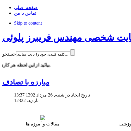
صفحه اصلی
تماس با من
Skip to content
یت شخصی مهندس فریبرز پلوئی
جستجو
بيائيد از اين لحظه هر كاري كه مي توانيم براي كاهش تصادف انجام دهيم. رانندگي تعيين كننده ترين لحظات زندگي است ، در اين لحظات به هوش و متمركز باشيم. هيچگاه و تحت هيچ اجباري وقتي خواب آلود يا عصباني هستيم رانندگي نكنيم. با افزايش آگاهي خود و اطرافيان مي توانيم گام هاي موثري در كاهش تصادف هاي خانمانسوز برداريم.
مبارزه با تصادف
تاریخ ایجاد در شنبه, 26 مرداد 1392 13:37
بازدید: 12322
موزشی
مقالات و آموزه ها